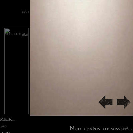
MEER...
abc
Nooit expositie missen?...
abc