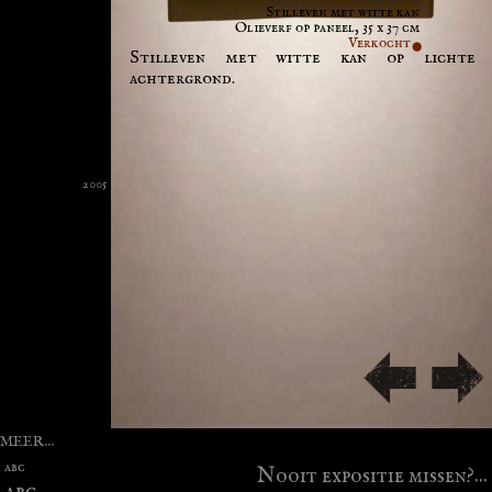
Stilleven met witte kan
Olieverf op paneel, 35 x 37 cm
Verkocht
Stilleven met witte kan op lichte
achtergrond.
2005
MEER...
abc
Nooit expositie missen?...
abc