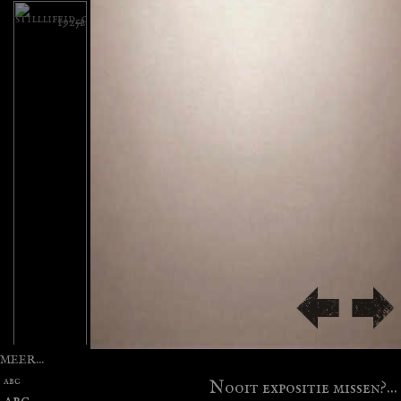
MEER...
abc
Nooit expositie missen?...
abc