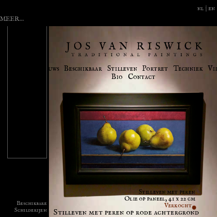
nl |
en
MEER...
deo's
Nieuws
Beschikbaar
Stilleven
Portret
Techniek
Vi
Bio
Contact
Stilleven met peren
Olie op paneel, 41 x 22 cm
Beschikbare
Verkocht
Schilderijen
Stilleven met peren op rode achtergrond