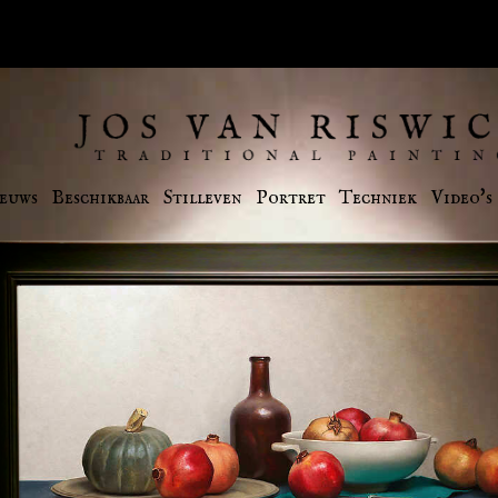
euws
Beschikbaar
Stilleven
Portret
Techniek
Video's