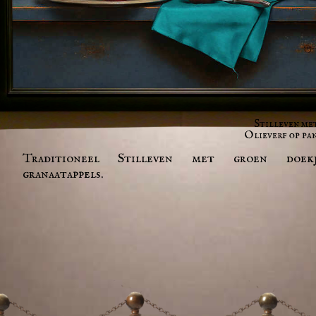
Stilleven me
Olieverf op pan
Traditioneel Stilleven met groen doe
granaatappels.