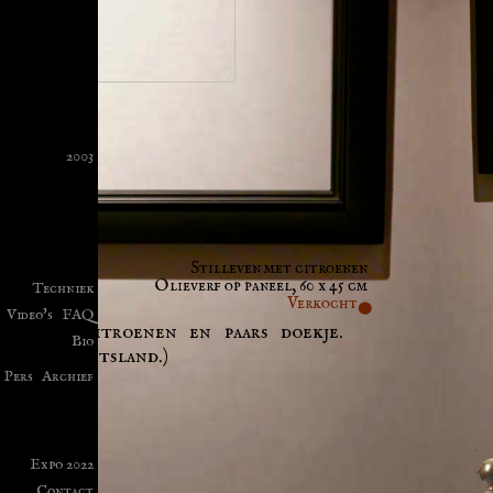
Stilleven met citroenen
Olieverf op paneel, 60 x 45 cm
Verkocht
even met citroenen en paars doekje.
hwerin, Duitsland.)