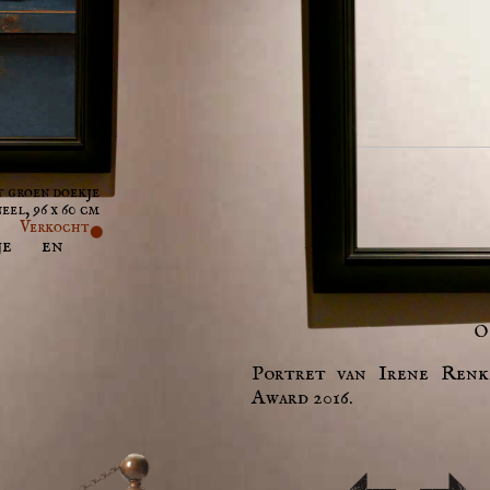
t groen doekje
eel, 96 x 60 cm
Verkocht
kje en
Ol
Portret van Irene Renk
Award 2016.