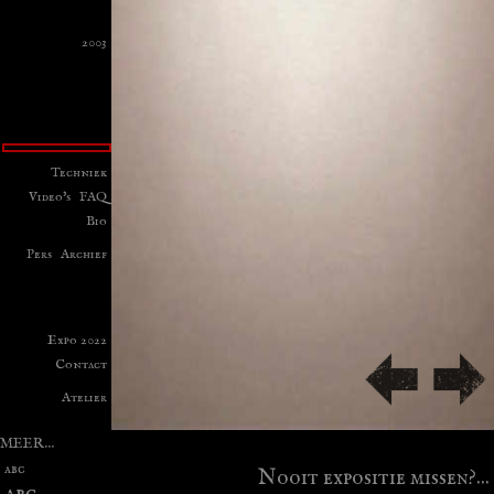
2003
Techniek
Video's
FAQ
Bio
Pers
Archief
Expo 2022
Contact
Atelier
MEER...
abc
Nooit expositie missen?...
abc