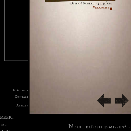
Olie op paneel, 35 x 34 cm
Verkocht
MEER...
abc
Nooit expositie missen?...
abc