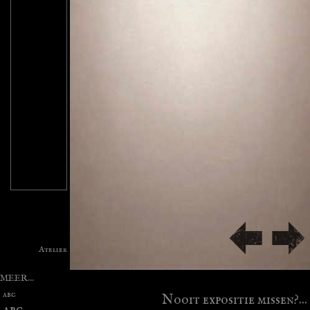
MEER...
abc
Nooit expositie missen?...
abc