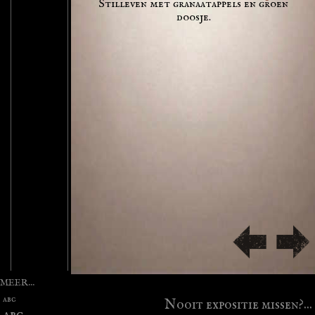
Stilleven met granaatappels en groen
doosje.
MEER...
abc
Nooit expositie missen?...
abc